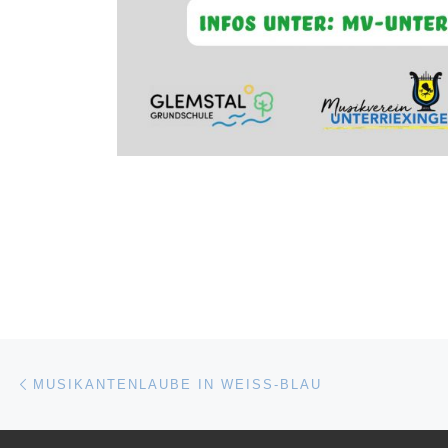
Beitragsnavigation
Vorheriger Beitrag
MUSIKANTENLAUBE IN WEISS-BLAU