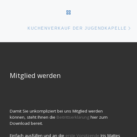
ZURÜCK ZUR BEITRAGSL
Nä
KUCHENVERKAUF DER JUGENDKAPELLE
Mitglied werden
Damit Sie unkompliziert bei uns Mitglied werden
können, steht Ihnen die
Beitrittserklärung
hier zum
Download bereit.
Einfach ausfüllen und an die
erste Vorsitzende
Iris Mattes