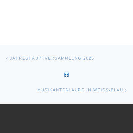
Beitragsnavigation
Vorheriger Beitrag
JAHRESHAUPTVERSAMMLUNG 2025
ZURÜCK ZUR BEITRAGSL
Nä
MUSIKANTENLAUBE IN WEISS-BLAU