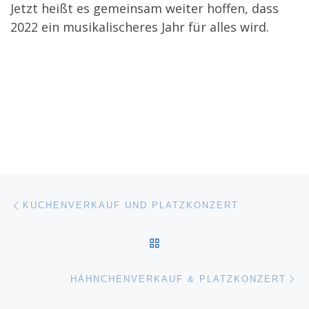
Jetzt heißt es gemeinsam weiter hoffen, dass
2022 ein musikalischeres Jahr für alles wird.
Beitragsnavigation
Vorheriger Beitrag
KUCHENVERKAUF UND PLATZKONZERT
ZURÜCK ZUR BEITRAGSL
Nä
HÄHNCHENVERKAUF & PLATZKONZERT