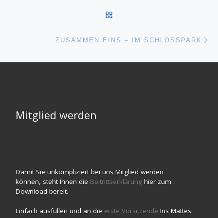
ZURÜCK ZUR BEITRAGSL
Nä
ZUSAMMEN EINS – IM SCHLOSSPARK
Mitglied werden
Damit Sie unkompliziert bei uns Mitglied werden
können, steht Ihnen die
Beitrittserklärung
hier zum
Download bereit.
Einfach ausfüllen und an die
erste Vorsitzende
Iris Mattes