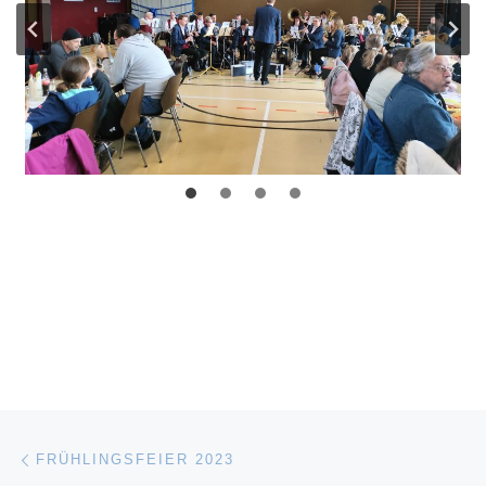
Beitragsnavigation
Vorheriger Beitrag
FRÜHLINGSFEIER 2023