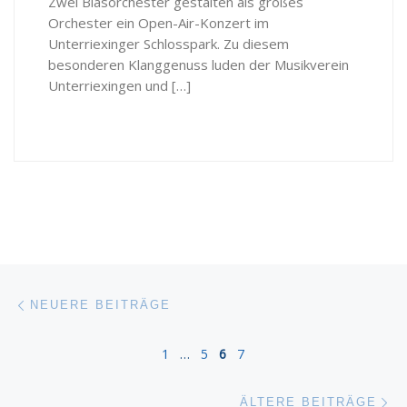
Zwei Blasorchester gestalten als großes
Orchester ein Open-Air-Konzert im
Unterriexinger Schlosspark. Zu diesem
besonderen Klanggenuss luden der Musikverein
Unterriexingen und […]
Beitragsnavigation
Neuere Beiträge
NEUERE BEITRÄGE
1
…
5
6
7
Äl
ÄLTERE BEITRÄGE